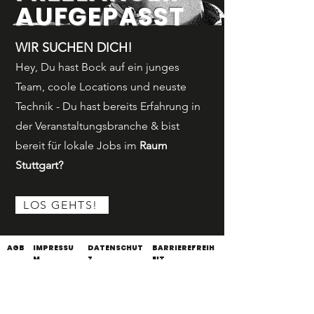
AUFGEPASST
WIR SUCHEN DICH!
Hey, Du hast Bock auf ein junges
Team, coole Locations und neuste
Technik - Du hast bereits Erfahrung in
der Veranstaltungsbranche & bist
bereit für lokale Jobs im
Raum
Stuttgart?
LOS GEHTS!
AGB
IMPRESSU
DATENSCHUT
BARRIEREFREIH
M
Z
EIT