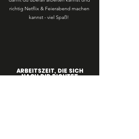
richtig Netflix & Feierabend machen
kannst - viel Spaß!
ARBEITSZEIT, DIE SICH
NACH DIR RICHTET
Mit unseren attraktiven Gleitzeit-Modellen
kannst du arbeiten, wann es für dich am
Besten passt! Die 40 Stunden pro Woche
kannst du dir einteilen wie du möchtest -
Hauptsache du machst zwischendurch
richtig Pause und kümmerst dich um die
nötige Erholung nach der Arbeit!